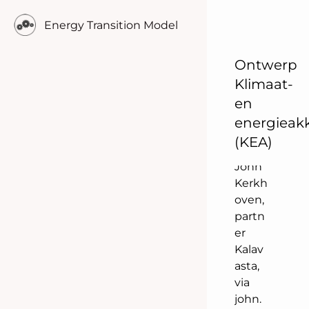
ook
verw
Energy Transition Model
erkt.
Voor
Ontwerp
vrage
Klimaat-
n
kunt
en
u
energieak
terec
(KEA)
ht bij
John
Kerkh
oven,
partn
er
Kalav
asta,
via
john.