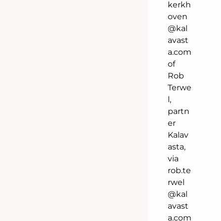
kerkh
oven
@kal
avast
a.com
of
Rob
Terwe
l,
partn
er
Kalav
asta,
via
rob.te
rwel
@kal
avast
a.com